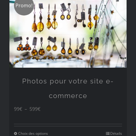
Promo!
Photos pour votre site e-
commerce
Plage
99
€
–
599
€
de
prix :
Choix des options
Détails