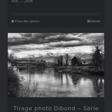
Plage
49
€
–
249
€
de
prix :
Choix des options
Détails
49€
à
249€
Tirage photo Dibond – Série