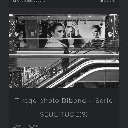
prix :
Choix des options
Détails
49€
à
249€
Tirage photo Dibond – Série
SEULITUDE(S)
Plage
49
€
–
249
€