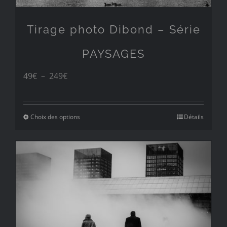
Tirage photo Dibond – Série
PAYSAGES
Plage
49
€
–
249
€
de
prix :
Choix des options
Détails
49€
à
249€