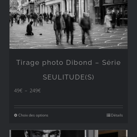
Tirage photo Dibond – Série
SEULITUDE(S)
Plage
49
€
–
249
€
de
prix :
Choix des options
Détails
49€