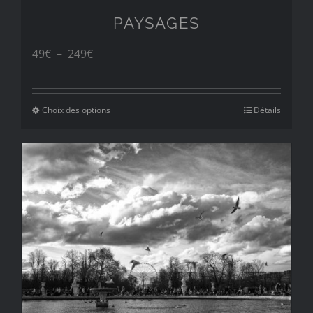
PAYSAGES
Plage
49
€
–
249
€
de
prix :
Choix des options
Détails
49€
à
249€