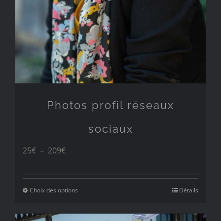
Photos profil réseaux
sociaux
Plage
25
€
–
209
€
de
prix :
Choix des options
Détails
25€