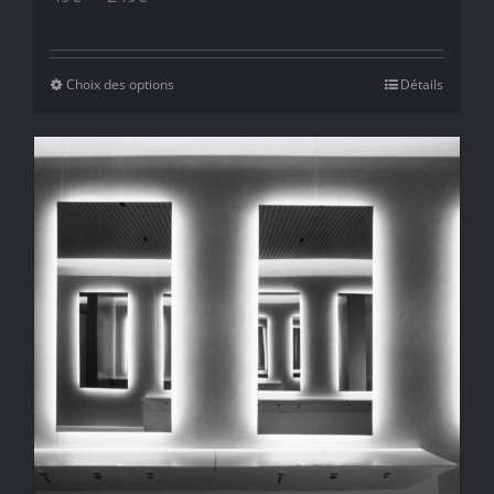
de
prix :
Choix des options
Détails
49€
à
249€