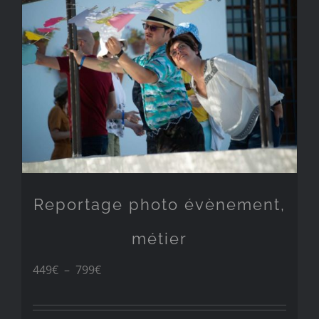
à
209€
Reportage photo évènement,
métier
Plage
449
€
–
799
€
de