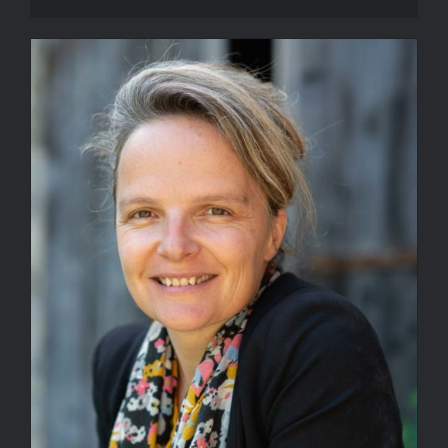
99€
à
599€