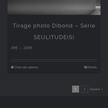
Tirage photo Dibond – Série
SEULITUDE(S)
Plage
49
€
–
249
€
de
prix :
Choix des options
Détails
49€
à
1
2
Suivant
249€