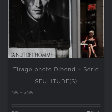
à
249€
Tirage photo Dibond – Série
SEULITUDE(S)
Plage
49
€
–
249
€
de