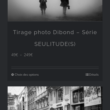
Tirage photo Dibond – Série
SEULITUDE(S)
Plage
49
€
–
249
€
de
prix :
Choix des options
Détails
49€
à
249€