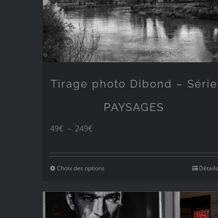
Tirage photo Dibond – Série
PAYSAGES
Plage
49
€
–
249
€
de
prix :
Choix des options
Détails
49€
à