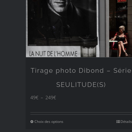
249€
Tirage photo Dibond – Série
SEULITUDE(S)
Plage
49
€
–
249
€
de
prix :
Choix des options
Détails