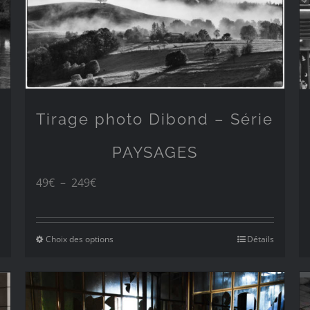
Tirage photo Dibond – Série
PAYSAGES
Plage
49
€
–
249
€
de
prix :
Choix des options
Détails
49€
à