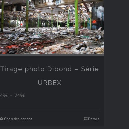
249€
Tirage photo Dibond – Série
URBEX
Plage
49
€
–
249
€
de
prix :
Choix des options
Détails