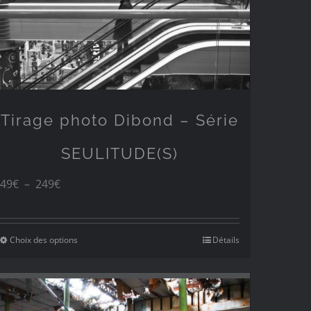
Tirage photo Dibond – Série
SEULITUDE(S)
Plage
49
€
–
249
€
de
prix :
Choix des options
Détails
49€
à