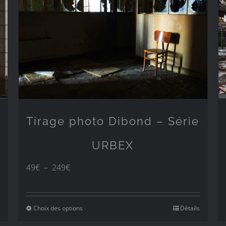
249€
Tirage photo Dibond – Série
URBEX
Plage
49
€
–
249
€
de
prix :
Choix des options
Détails