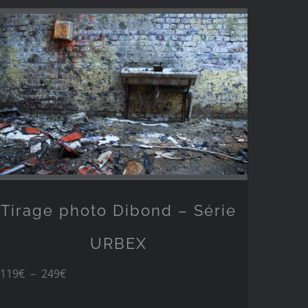
49€
à
249€
Tirage photo Dibond – Série
URBEX
Plage
119
€
–
249
€
de