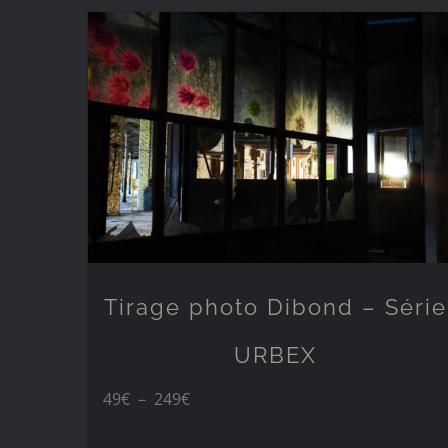
49€
à
249€
Tirage photo Dibond – Série
URBEX
Plage
49
€
–
249
€
de