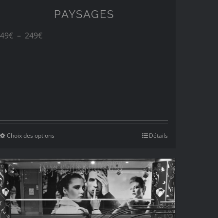
PAYSAGES
Plage
49
€
–
249
€
de
prix :
49€
à
249€
Choix des options
Détails