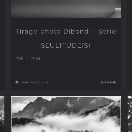
Tirage photo Dibond – Série
SEULITUDE(S)
Plage
49
€
–
249
€
de
prix :
Choix des options
Détails
49€
à
249€