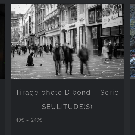
49€
à
249€
Tirage photo Dibond – Série
SEULITUDE(S)
Plage
49
€
–
249
€
de