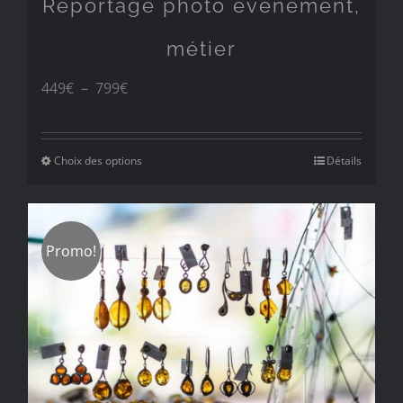
Reportage photo évènement,
métier
Plage
449
€
–
799
€
de
prix :
Choix des options
Détails
449€
à
Promo!
799€