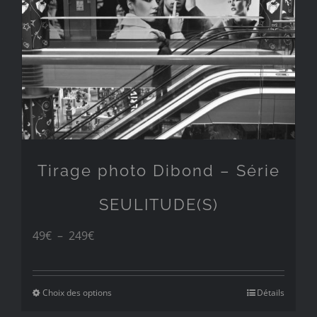
249€
Tirage photo Dibond – Série
SEULITUDE(S)
Plage
49
€
–
249
€
de
prix :
Choix des options
Détails