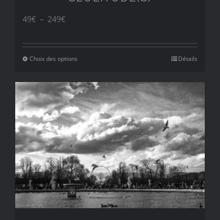
Plage
49
€
–
249
€
de
prix :
Choix des options
Détails
49€
à
249€