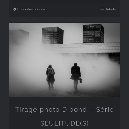
prix :
Choix des options
Détails
49€
à
249€
Tirage photo Dibond – Série
SEULITUDE(S)