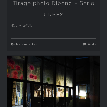
Tirage photo Dibond – Série
URBEX
Plage
49
€
–
249
€
de
prix :
Choix des options
Détails
49€
à
249€