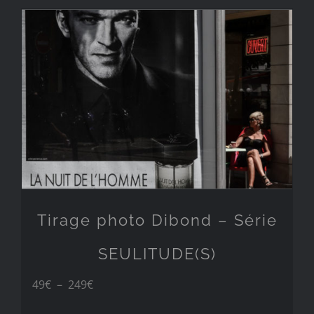
49€
à
249€
Tirage photo Dibond – Série
SEULITUDE(S)
Plage
49
€
–
249
€
de