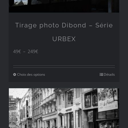
Tirage photo Dibond – Série
URBEX
Plage
49
€
–
249
€
de
prix :
Choix des options
Détails
49€
à
249€