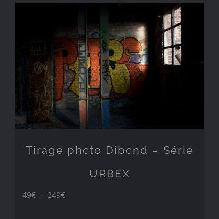
à
249€
Tirage photo Dibond – Série
URBEX
Plage
49
€
–
249
€
de