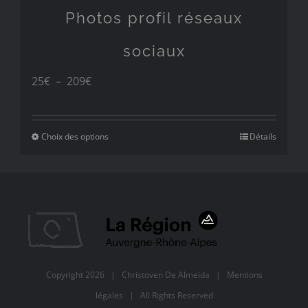
Photos profil réseaux
sociaux
Plage
25
€
–
209
€
de
prix :
Choix des options
Détails
25€
à
209€
Copyright
2026 |
Christoven De Almeida
|
Mentions
légales
| All Rights Reserved