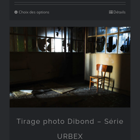
prix :
Choix des options
Détails
49€
à
249€
Tirage photo Dibond – Série
URBEX