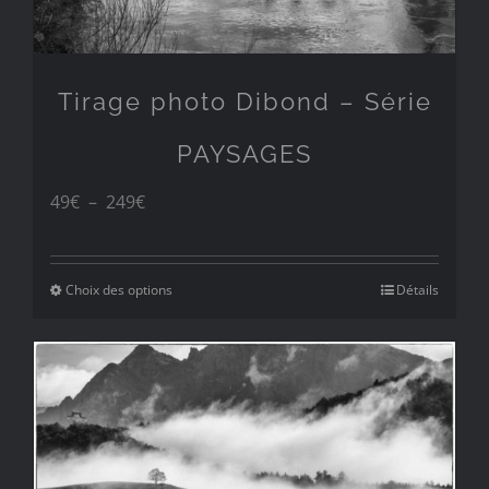
Tirage photo Dibond – Série
PAYSAGES
Plage
49
€
–
249
€
de
prix :
Choix des options
Détails
49€
à
249€