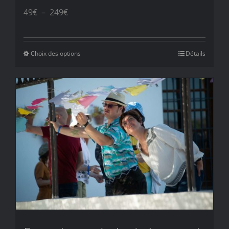
Plage
49
€
–
249
€
de
prix :
Choix des options
Détails
49€
à
249€