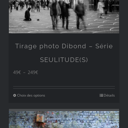
Tirage photo Dibond – Série
SEULITUDE(S)
Plage
49
€
–
249
€
de
prix :
Choix des options
Détails
49€
à