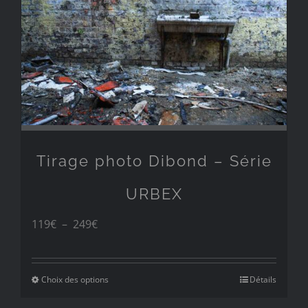
249€
Tirage photo Dibond – Série
URBEX
Plage
119
€
–
249
€
de
prix :
Choix des options
Détails
119€