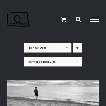
Passer
au
contenu
Trier par
Date
Montrer
36 produits