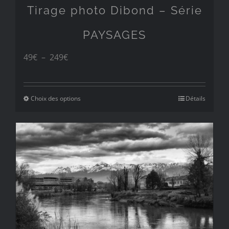
Tirage photo Dibond – Série
PAYSAGES
Plage
49
€
–
249
€
de
prix :
Choix des options
Détails
49€
à
249€