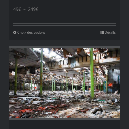
Plage
49
€
–
249
€
de
prix :
Choix des options
Détails
49€
à
249€