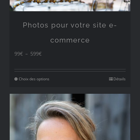
Photos pour votre site e-
commerce
Plage
99
€
–
599
€
de
prix :
Choix des options
Détails
99€
à
599€