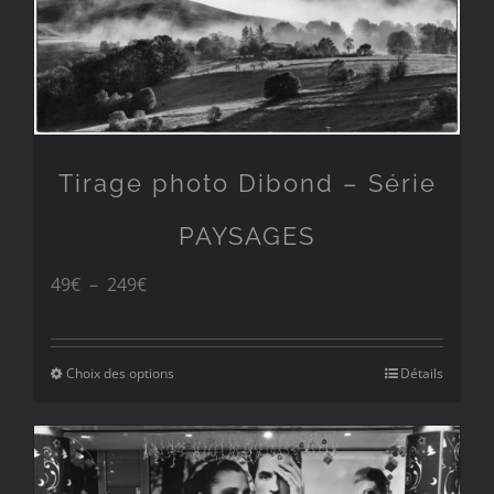
Tirage photo Dibond – Série
PAYSAGES
Plage
49
€
–
249
€
de
prix :
Choix des options
Détails
49€
à