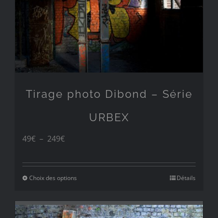
Tirage photo Dibond – Série
URBEX
Plage
49
€
–
249
€
de
prix :
Choix des options
Détails
49€
à