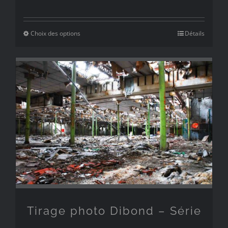
de
prix :
Choix des options
Détails
49€
à
249€
Tirage photo Dibond – Série