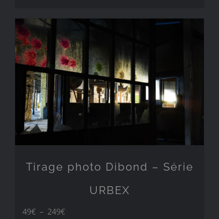
119€
à
249€
Tirage photo Dibond – Série
URBEX
Plage
49
€
–
249
€