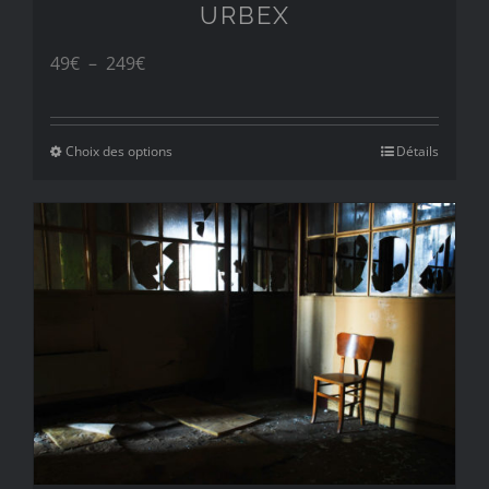
URBEX
Plage
49
€
–
249
€
de
prix :
Choix des options
Détails
49€
à
249€