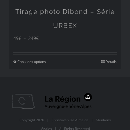
Tirage photo Dibond – Série
URBEX
Plage
49
€
–
249
€
de
prix :
Choix des options
Détails
49€
à
249€
Copyright
2026 |
Christoven De Almeida
|
Mentions
légales
| All Rights Reserved