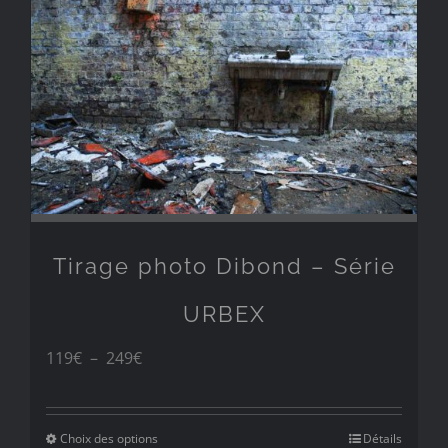
249€
Tirage photo Dibond – Série
URBEX
Plage
119
€
–
249
€
de
prix :
Choix des options
Détails